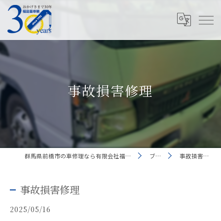
事故損害修理
群馬県前橋市の車修理なら有限会社福島重車輛
ブログ
事故損害修理
事故損害修理
2025/05/16