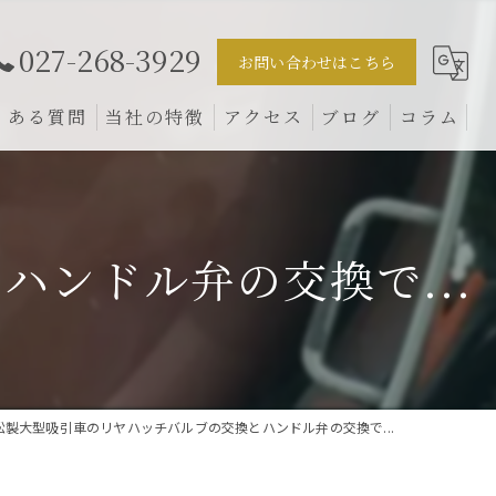
027-268-3929
お問い合わせはこちら
くある質問
当社の特徴
アクセス
ブログ
コラム
車検
クレーン
ンドル弁の交換で...
トラック
販売
松製大型吸引車のリヤハッチバルブの交換とハンドル弁の交換で...