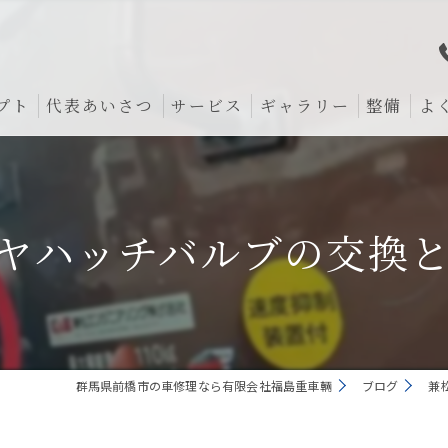
プト
代表あいさつ
サービス
ギャラリー
整備
よ
ヤハッチバルブの交換とハ
群馬県前橋市の車修理なら有限会社福島重車輛
ブログ
兼