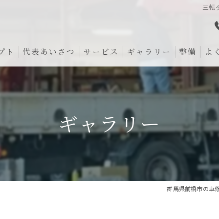
三転
プト
代表あいさつ
サービス
ギャラリー
整備
よ
ギャラリー
群馬県前橋市の車