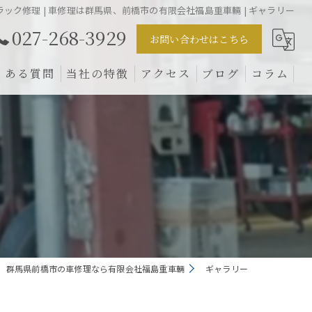
ラック修理 | 車修理は群馬県、前橋市の有限会社福島重車輛 | ギャラリー
027-268-3929
お問い合わせはこちら
くある質問
当社の特徴
アクセス
ブログ
コラム
車検
クレーン
トラック
販売
群馬県前橋市の車修理なら有限会社福島重車輛
ギャラリー